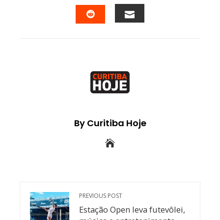
FACEBOOK
TWITTER
LINKEDIN
PINTEREST
EMAIL
STUMBLEUPON
By Curitiba Hoje
PREVIOUS POST
Estação Open leva futevôlei,