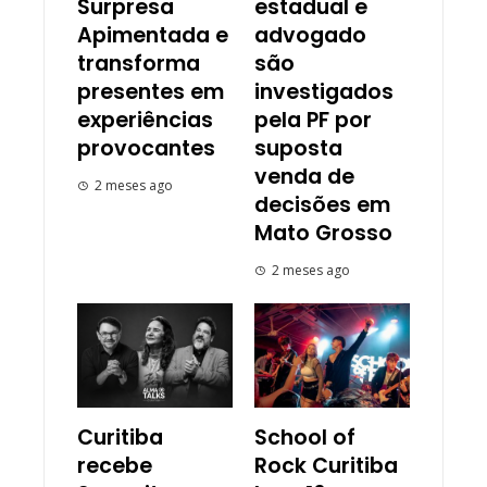
Surpresa
estadual e
Apimentada e
advogado
transforma
são
presentes em
investigados
experiências
pela PF por
provocantes
suposta
venda de
2 meses ago
decisões em
Mato Grosso
2 meses ago
Curitiba
School of
recebe
Rock Curitiba