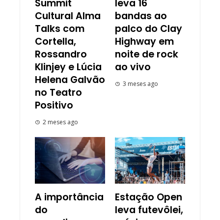
Summit
leva 16
Cultural Alma
bandas ao
Talks com
palco do Clay
Cortella,
Highway em
Rossandro
noite de rock
Klinjey e Lúcia
ao vivo
Helena Galvão
3 meses ago
no Teatro
Positivo
2 meses ago
A importância
Estação Open
do
leva futevôlei,