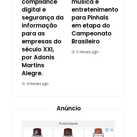
compliance
música e
digital e
entretenimento
segurança da
para Pinhais
informação
em etapa do
para as
Campeonato
empresas do
Brasileiro
século XXI,
5 meses ago
por Adonis
Martins
Alegre.
4 meses ago
Anúncio