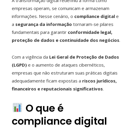
A transformação digital redefiniu a forma como
empresas operam, se comunicam e armazenam
ebook
informações. Nesse cenário, o
compliance digital
e
a
segurança da informação
tornaram-se pilares
ter
fundamentais para garantir
conformidade legal,
proteção de dados e continuidade dos negócios
.
edIn
Com a vigência da
Lei Geral de Proteção de Dados
erest
(LGPD)
e o aumento de ataques cibernéticos,
empresas que não estruturam suas práticas digitais
mbleupon
adequadamente ficam expostas a
riscos jurídicos,
financeiros e reputacionais significativos
.
l
O que é
compliance digital