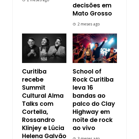
decisões em
Mato Grosso
2 meses ago
Curitiba
School of
recebe
Rock Curitiba
Summit
leva 16
Cultural Alma
bandas ao
Talks com
palco do Clay
Cortella,
Highway em
Rossandro
noite de rock
Klinjey e Lúcia
ao vivo
Helena Galvão
3 meses ago