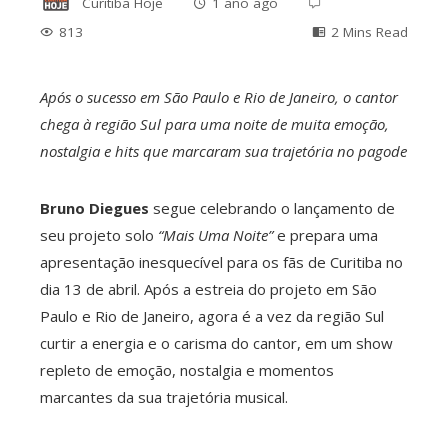
Curitiba Hoje
1 ano ago
813
2 Mins Read
Após o sucesso em São Paulo e Rio de Janeiro, o cantor
chega à região Sul para uma noite de muita emoção,
ebook
nostalgia e hits que marcaram sua trajetória no pagode
ter
Bruno Diegues
segue celebrando o lançamento de
seu projeto solo
“Mais Uma Noite”
e prepara uma
edIn
apresentação inesquecível para os fãs de Curitiba no
dia 13 de abril. Após a estreia do projeto em São
erest
Paulo e Rio de Janeiro, agora é a vez da região Sul
curtir a energia e o carisma do cantor, em um show
mbleupon
repleto de emoção, nostalgia e momentos
marcantes da sua trajetória musical.
l