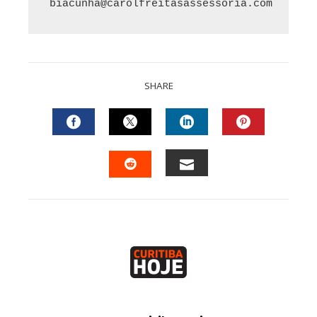
biacunha@carolfreitasassessoria.com
SHARE
FACEBOOK
TWITTER
LINKEDIN
PINTEREST
EMAIL
STUMBLEUPON