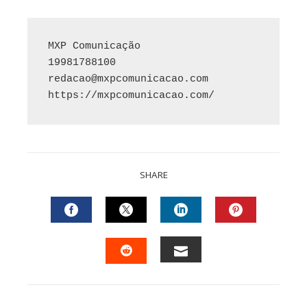
MXP Comunicação

redacao@mxpcomunicacao.com
https://mxpcomunicacao.com/
SHARE
FACEBOOK
TWITTER
LINKEDIN
PINTEREST
EMAIL
STUMBLEUPON