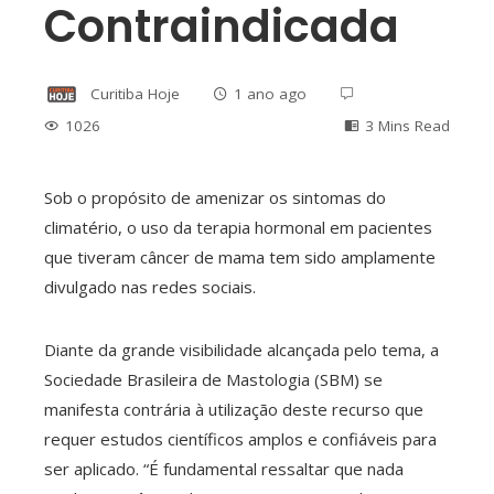
Contraindicada
Curitiba Hoje
1 ano ago
1026
3 Mins Read
Sob o propósito de amenizar os sintomas do
climatério, o uso da terapia hormonal em pacientes
ebook
que tiveram câncer de mama tem sido amplamente
divulgado nas redes sociais.
ter
Diante da grande visibilidade alcançada pelo tema, a
edIn
Sociedade Brasileira de Mastologia (SBM) se
manifesta contrária à utilização deste recurso que
erest
requer estudos científicos amplos e confiáveis para
ser aplicado. “É fundamental ressaltar que nada
mbleupon