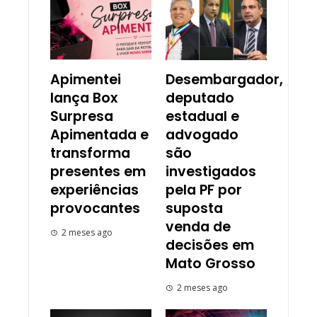
Apimentei
Desembargador,
lança Box
deputado
Surpresa
estadual e
Apimentada e
advogado
transforma
são
presentes em
investigados
experiências
pela PF por
provocantes
suposta
venda de
2 meses ago
decisões em
Mato Grosso
2 meses ago