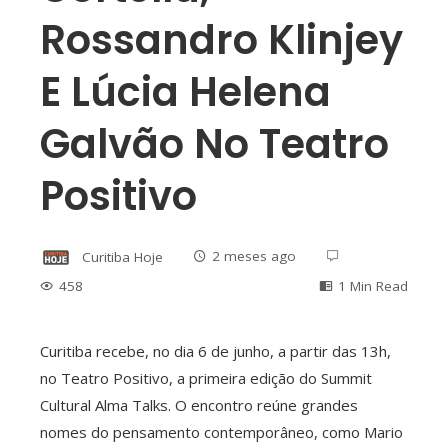
Rossandro Klinjey
E Lúcia Helena
Galvão No Teatro
Positivo
Curitiba Hoje
2 meses ago
458
1 Min Read
Curitiba recebe, no dia 6 de junho, a partir das 13h,
no Teatro Positivo, a primeira edição do Summit
ebook
Cultural Alma Talks. O encontro reúne grandes
nomes do pensamento contemporâneo, como Mario
ter