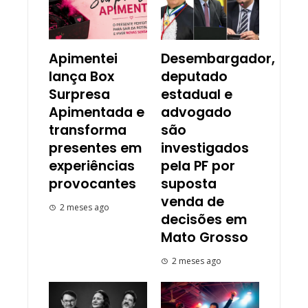
Apimentei
Desembargador,
lança Box
deputado
Surpresa
estadual e
Apimentada e
advogado
transforma
são
presentes em
investigados
experiências
pela PF por
provocantes
suposta
venda de
2 meses ago
decisões em
Mato Grosso
2 meses ago