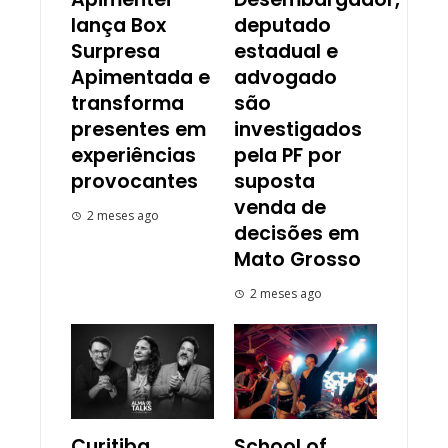
lança Box
deputado
Surpresa
estadual e
Apimentada e
advogado
transforma
são
presentes em
investigados
experiências
pela PF por
provocantes
suposta
venda de
2 meses ago
decisões em
Mato Grosso
2 meses ago
Curitiba
School of