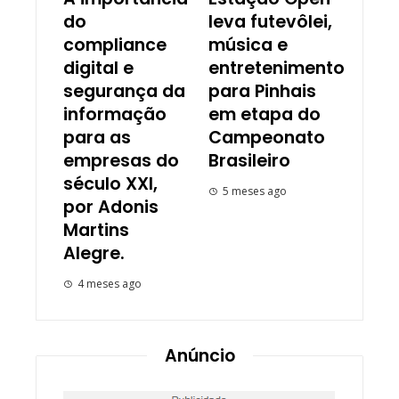
do
leva futevôlei,
compliance
música e
digital e
entretenimento
segurança da
para Pinhais
informação
em etapa do
para as
Campeonato
empresas do
Brasileiro
século XXI,
5 meses ago
por Adonis
Martins
Alegre.
4 meses ago
Anúncio