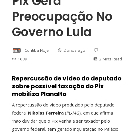
Pix Gera
Preocupação No
Governo Lula
Curitiba Hoje
2 anos ago
1689
2 Mins Read
Repercussão de vídeo do deputado
sobre possível taxação do Pix
ebook
mobiliza Planalto
A repercussão do vídeo produzido pelo deputado
ter
federal
Nikolas Ferreira
(
PL-MG
), em que afirma
“não duvidar que o Pix venha a ser taxado” pelo
edIn
governo federal, tem gerado inquietação no Palácio