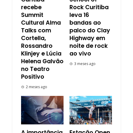
recebe
Rock Curitiba
Summit
leva 16
Cultural Alma
bandas ao
Talks com
palco do Clay
Cortella,
Highway em
Rossandro
noite de rock
Klinjey e Lúcia
ao vivo
Helena Galvão
3 meses ago
no Teatro
Positivo
2 meses ago
A importância
Estação Open