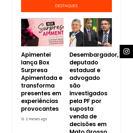
DESTAQUES
Apimentei
Desembargador,
lança Box
deputado
Surpresa
estadual e
Apimentada e
advogado
transforma
são
presentes em
investigados
experiências
pela PF por
provocantes
suposta
venda de
2 meses ago
decisões em
Mato Grosso