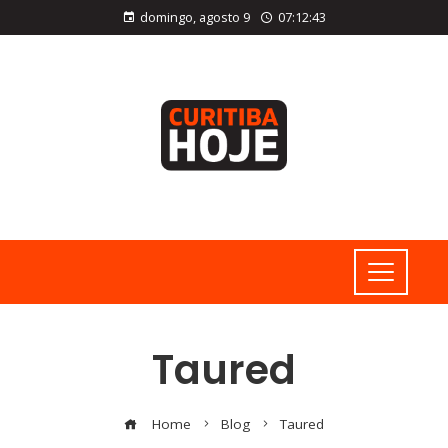
domingo, agosto 9
07:12:43
Taured
Home
Blog
Taured