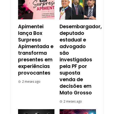
Apimentei
Desembargador,
lança Box
deputado
Surpresa
estadual e
Apimentada e
advogado
transforma
são
presentes em
investigados
experiências
pela PF por
provocantes
suposta
venda de
2 meses ago
decisões em
Mato Grosso
2 meses ago