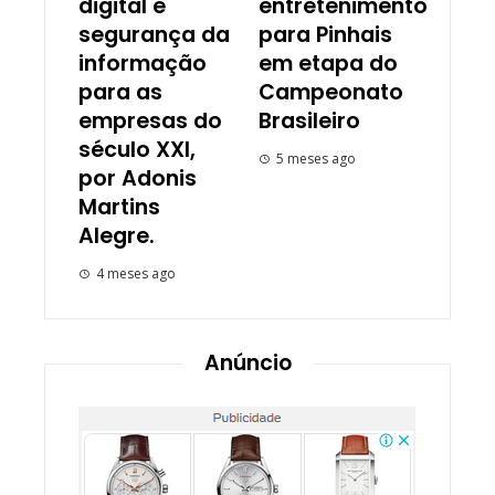
digital e
entretenimento
segurança da
para Pinhais
informação
em etapa do
para as
Campeonato
empresas do
Brasileiro
século XXI,
5 meses ago
por Adonis
Martins
Alegre.
4 meses ago
Anúncio