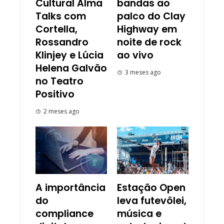
Cultural Alma
bandas ao
Talks com
palco do Clay
Cortella,
Highway em
Rossandro
noite de rock
Klinjey e Lúcia
ao vivo
Helena Galvão
3 meses ago
no Teatro
Positivo
2 meses ago
A importância
Estação Open
do
leva futevôlei,
compliance
música e