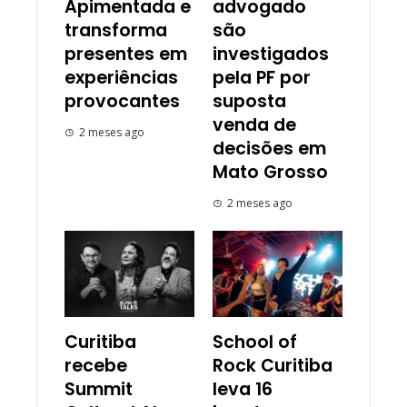
Apimentada e
advogado
transforma
são
presentes em
investigados
experiências
pela PF por
provocantes
suposta
venda de
2 meses ago
decisões em
Mato Grosso
2 meses ago
Curitiba
School of
recebe
Rock Curitiba
Summit
leva 16