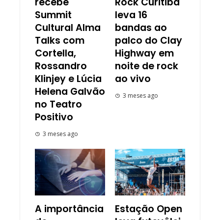
recebe
Rock Curitiba
Summit
leva 16
Cultural Alma
bandas ao
Talks com
palco do Clay
Cortella,
Highway em
Rossandro
noite de rock
Klinjey e Lúcia
ao vivo
Helena Galvão
3 meses ago
no Teatro
Positivo
3 meses ago
A importância
Estação Open