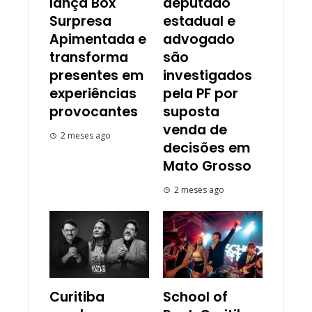
lança Box
deputado
Surpresa
estadual e
Apimentada e
advogado
transforma
são
presentes em
investigados
experiências
pela PF por
provocantes
suposta
venda de
2 meses ago
decisões em
Mato Grosso
2 meses ago
Curitiba
School of