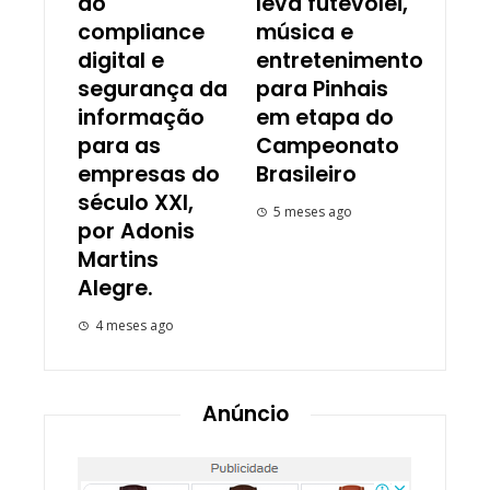
do
leva futevôlei,
compliance
música e
digital e
entretenimento
segurança da
para Pinhais
informação
em etapa do
para as
Campeonato
empresas do
Brasileiro
século XXI,
5 meses ago
por Adonis
Martins
Alegre.
4 meses ago
Anúncio