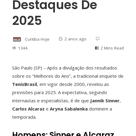
Destaques De
2025
Curitiba Hoje
2 anos ago
1344
2 Mins Read
São Paulo (SP) – Após a divulgação dos resultados
sobre os “Melhores do Ano”, a tradicional enquete de
ebook
TenisBrasil
, em vigor desde 2000, revelou as
previsões para 2025. A expectativa, segundo
ter
internautas e especialistas, é de que
Jannik Sinner
,
Carlos Alcaraz
e
Aryna Sabalenka
dominem a
edIn
temporada.
erest
Homens: Sinner e Alcaraz