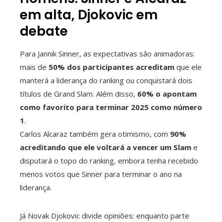
em alta, Djokovic em
mbleupon
debate
l
Para Jannik Sinner, as expectativas são animadoras:
mais de
50% dos participantes acreditam
que ele
manterá a liderança do ranking ou conquistará dois
títulos de Grand Slam. Além disso,
60% o apontam
como favorito para terminar 2025 como número
1
.
Carlos Alcaraz também gera otimismo, com
90%
acreditando que ele voltará a vencer um Slam
e
disputará o topo do ranking, embora tenha recebido
menos votos que Sinner para terminar o ano na
liderança.
Já Novak Djokovic divide opiniões: enquanto parte