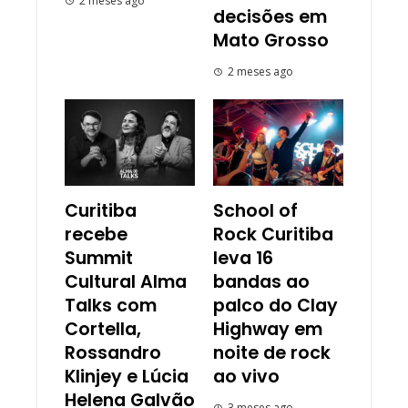
2 meses ago
decisões em
Mato Grosso
2 meses ago
Curitiba
School of
recebe
Rock Curitiba
Summit
leva 16
Cultural Alma
bandas ao
Talks com
palco do Clay
Cortella,
Highway em
Rossandro
noite de rock
Klinjey e Lúcia
ao vivo
Helena Galvão
3 meses ago