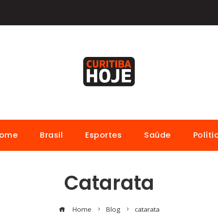
ome
Brasil
Esportes
Saúde
Políti
Catarata
Home
Blog
catarata