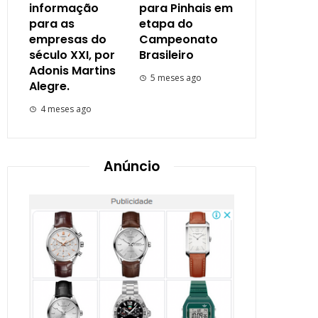
informação
para Pinhais em
para as
etapa do
empresas do
Campeonato
século XXI, por
Brasileiro
Adonis Martins
5 meses ago
Alegre.
4 meses ago
Anúncio