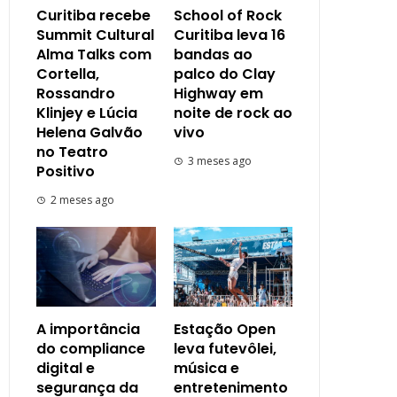
Curitiba recebe
School of Rock
Summit Cultural
Curitiba leva 16
Alma Talks com
bandas ao
Cortella,
palco do Clay
Rossandro
Highway em
Klinjey e Lúcia
noite de rock ao
Helena Galvão
vivo
no Teatro
3 meses ago
Positivo
2 meses ago
A importância
Estação Open
do compliance
leva futevôlei,
digital e
música e
segurança da
entretenimento