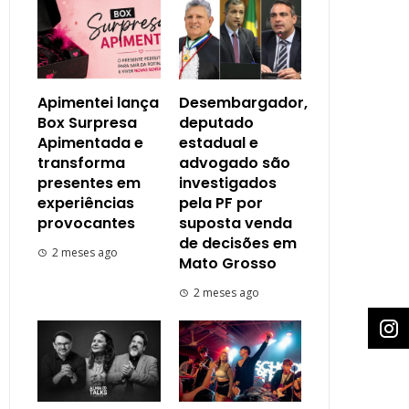
Apimentei lança
Desembargador,
Box Surpresa
deputado
Apimentada e
estadual e
transforma
advogado são
presentes em
investigados
experiências
pela PF por
provocantes
suposta venda
de decisões em
2 meses ago
Mato Grosso
2 meses ago