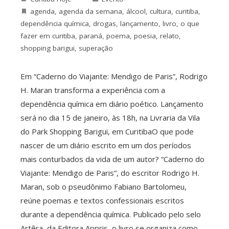
agenda
,
agenda da semana
,
álcool
,
cultura
,
curitiba
,
dependência química
,
drogas
,
lançamento
,
livro
,
o que
fazer em curitiba
,
paraná
,
poema
,
poesia
,
relato
,
shopping barigui
,
superação
Em “Caderno do Viajante: Mendigo de Paris”, Rodrigo
H. Maran transforma a experiência com a
dependência química em diário poético. Lançamento
será no dia 15 de janeiro, às 18h, na Livraria da Vila
do Park Shopping Barigui, em CuritibaO que pode
nascer de um diário escrito em um dos períodos
mais conturbados da vida de um autor? “Caderno do
Viajante: Mendigo de Paris”, do escritor Rodrigo H.
Maran, sob o pseudônimo Fabiano Bartolomeu,
reúne poemas e textos confessionais escritos
durante a dependência química. Publicado pelo selo
Artêra, da Editora Appris, o livro se organiza como