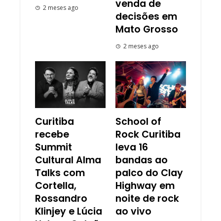
venda de
2 meses ago
decisões em
Mato Grosso
2 meses ago
Curitiba
School of
recebe
Rock Curitiba
Summit
leva 16
Cultural Alma
bandas ao
Talks com
palco do Clay
Cortella,
Highway em
Rossandro
noite de rock
Klinjey e Lúcia
ao vivo