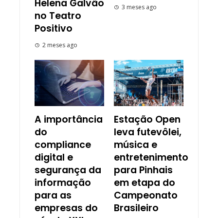
Helena Galvão
3 meses ago
no Teatro
Positivo
2 meses ago
A importância
Estação Open
do
leva futevôlei,
compliance
música e
digital e
entretenimento
segurança da
para Pinhais
informação
em etapa do
para as
Campeonato
empresas do
Brasileiro