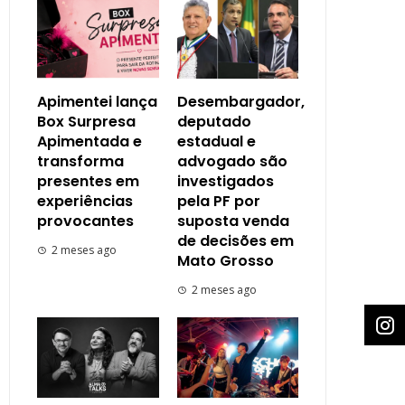
Apimentei lança
Desembargador,
Box Surpresa
deputado
Apimentada e
estadual e
transforma
advogado são
presentes em
investigados
experiências
pela PF por
provocantes
suposta venda
de decisões em
2 meses ago
Mato Grosso
2 meses ago