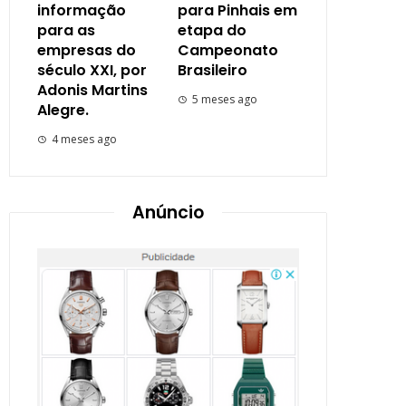
informação
para Pinhais em
para as
etapa do
empresas do
Campeonato
século XXI, por
Brasileiro
Adonis Martins
5 meses ago
Alegre.
4 meses ago
Anúncio