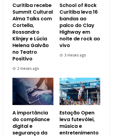
Curitiba recebe
School of Rock
Summit Cultural
Curitiba leva 16
Alma Talks com
bandas ao
Cortella,
palco do Clay
Rossandro
Highway em
Klinjey e Lúcia
noite de rock ao
Helena Galvão
vivo
no Teatro
3 meses ago
Positivo
2 meses ago
A importância
Estação Open
do compliance
leva futevôlei,
digital e
música e
segurança da
entretenimento