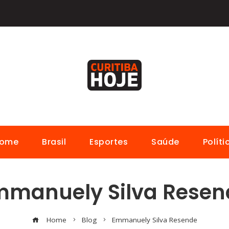
ome
Brasil
Esportes
Saúde
Políti
mmanuely Silva Resen
Home
Blog
Emmanuely Silva Resende