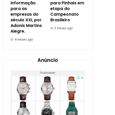
informação
para Pinhais em
para as
etapa do
empresas do
Campeonato
século XXI, por
Brasileiro
Adonis Martins
5 meses ago
Alegre.
4 meses ago
Anúncio