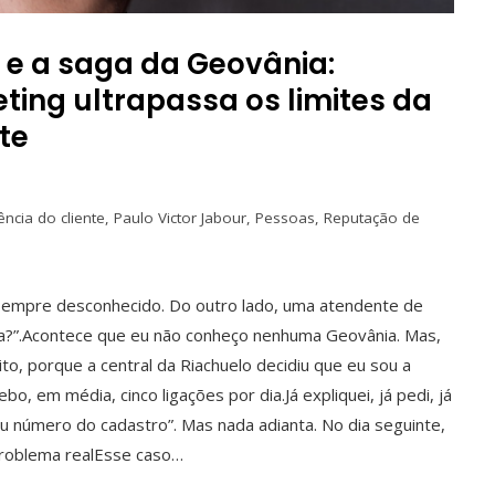
 e a saga da Geovânia:
ting ultrapassa os limites da
te
ência do cliente
,
Paulo Victor Jabour
,
Pessoas
,
Reputação de
é sempre desconhecido. Do outro lado, uma atendente de
ia?”.Acontece que eu não conheço nenhuma Geovânia. Mas,
, porque a central da Riachuelo decidiu que eu sou a
bo, em média, cinco ligações por dia.Já expliquei, já pedi, já
eu número do cadastro”. Mas nada adianta. No dia seguinte,
 problema realEsse caso…