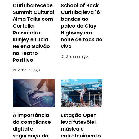
Curitiba recebe
School of Rock
Summit Cultural
Curitiba leva 16
Alma Talks com
bandas ao
Cortella,
palco do Clay
Rossandro
Highway em
Klinjey e Lúcia
noite de rock ao
Helena Galvão
vivo
no Teatro
3 meses ago
Positivo
2 meses ago
A importância
Estação Open
do compliance
leva futevôlei,
digital e
música e
segurança da
entretenimento