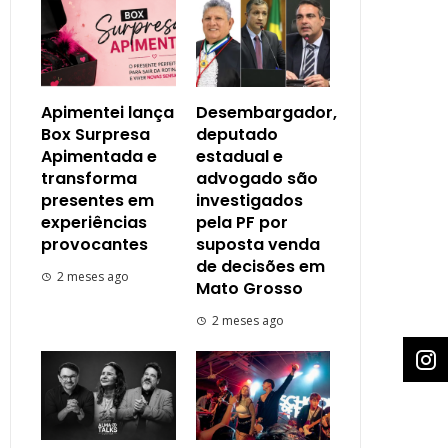
Apimentei lança
Desembargador,
Box Surpresa
deputado
Apimentada e
estadual e
transforma
advogado são
presentes em
investigados
experiências
pela PF por
provocantes
suposta venda
de decisões em
2 meses ago
Mato Grosso
2 meses ago