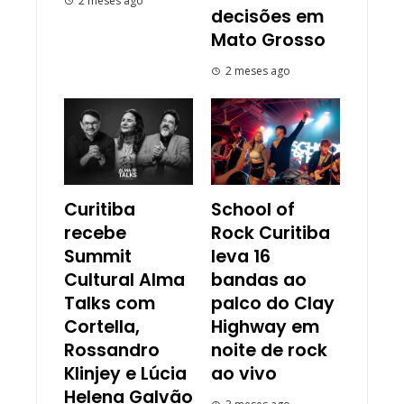
2 meses ago
decisões em
Mato Grosso
2 meses ago
Curitiba
School of
recebe
Rock Curitiba
Summit
leva 16
Cultural Alma
bandas ao
Talks com
palco do Clay
Cortella,
Highway em
Rossandro
noite de rock
Klinjey e Lúcia
ao vivo
Helena Galvão