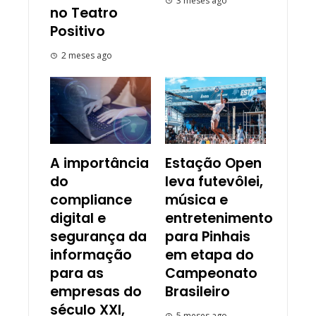
3 meses ago
no Teatro
Positivo
2 meses ago
A importância
Estação Open
do
leva futevôlei,
compliance
música e
digital e
entretenimento
segurança da
para Pinhais
informação
em etapa do
para as
Campeonato
empresas do
Brasileiro
século XXI,
5 meses ago