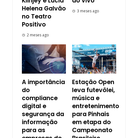
Klinjey e Lúcia
ao vivo
Helena Galvão
3 meses ago
no Teatro
Positivo
2 meses ago
A importância
Estação Open
do
leva futevôlei,
compliance
música e
digital e
entretenimento
segurança da
para Pinhais
informação
em etapa do
para as
Campeonato