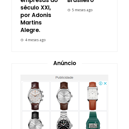
empresas do
Brasileiro
século XXI,
5 meses ago
por Adonis
Martins
Alegre.
4 meses ago
Anúncio