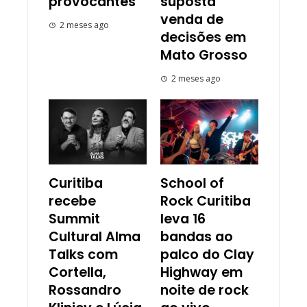
provocantes
suposta
venda de
2 meses ago
decisões em
Mato Grosso
2 meses ago
Curitiba
School of
recebe
Rock Curitiba
Summit
leva 16
Cultural Alma
bandas ao
Talks com
palco do Clay
Cortella,
Highway em
Rossandro
noite de rock