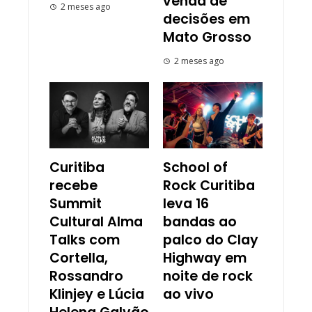
venda de
2 meses ago
decisões em
Mato Grosso
2 meses ago
Curitiba
School of
recebe
Rock Curitiba
Summit
leva 16
Cultural Alma
bandas ao
Talks com
palco do Clay
Cortella,
Highway em
Rossandro
noite de rock
Klinjey e Lúcia
ao vivo