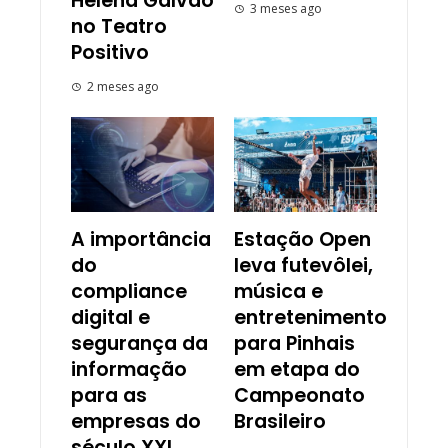
Helena Galvão
3 meses ago
no Teatro
Positivo
2 meses ago
A importância
Estação Open
do
leva futevôlei,
compliance
música e
digital e
entretenimento
segurança da
para Pinhais
informação
em etapa do
para as
Campeonato
empresas do
Brasileiro
século XXI,