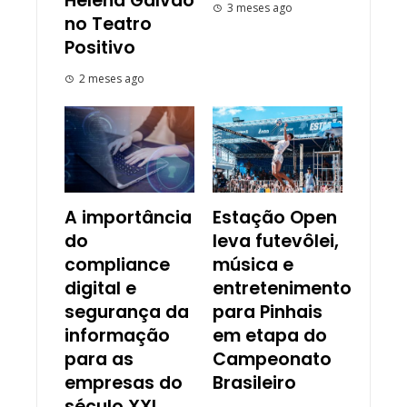
Helena Galvão
3 meses ago
no Teatro
Positivo
2 meses ago
A importância
Estação Open
do
leva futevôlei,
compliance
música e
digital e
entretenimento
segurança da
para Pinhais
informação
em etapa do
para as
Campeonato
empresas do
Brasileiro
século XXI,