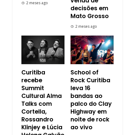
venda de
2 meses ago
decisões em
Mato Grosso
2 meses ago
Curitiba
School of
recebe
Rock Curitiba
Summit
leva 16
Cultural Alma
bandas ao
Talks com
palco do Clay
Cortella,
Highway em
Rossandro
noite de rock
Klinjey e Lúcia
ao vivo