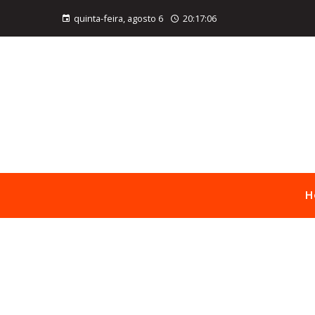
quinta-feira, agosto 6
20:17:07
H