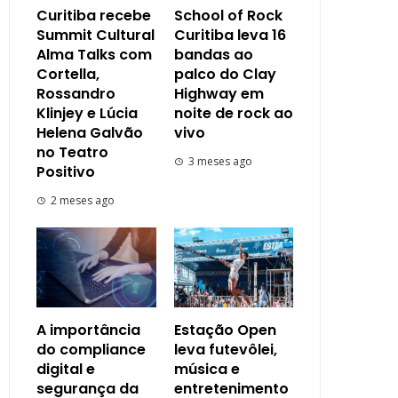
Curitiba recebe
School of Rock
Summit Cultural
Curitiba leva 16
Alma Talks com
bandas ao
Cortella,
palco do Clay
Rossandro
Highway em
Klinjey e Lúcia
noite de rock ao
Helena Galvão
vivo
no Teatro
3 meses ago
Positivo
2 meses ago
A importância
Estação Open
do compliance
leva futevôlei,
digital e
música e
segurança da
entretenimento