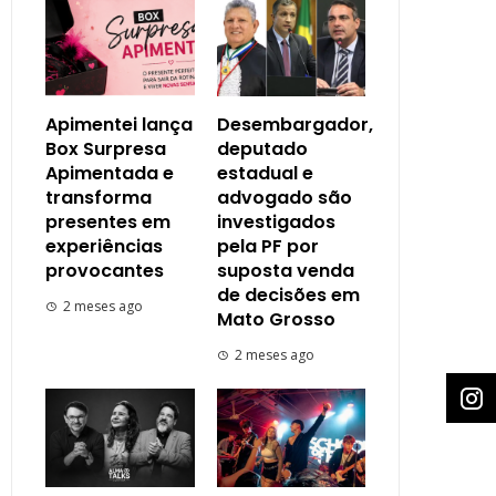
Apimentei lança
Desembargador,
Box Surpresa
deputado
Apimentada e
estadual e
transforma
advogado são
presentes em
investigados
experiências
pela PF por
provocantes
suposta venda
de decisões em
2 meses ago
Mato Grosso
2 meses ago