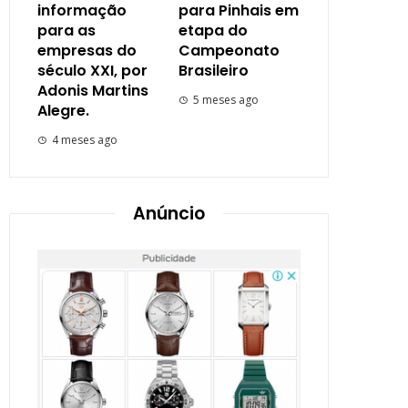
informação
para Pinhais em
para as
etapa do
empresas do
Campeonato
século XXI, por
Brasileiro
Adonis Martins
5 meses ago
Alegre.
4 meses ago
Anúncio