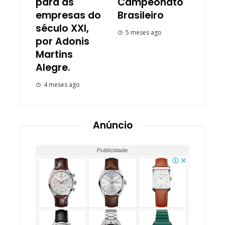
para as
Campeonato
empresas do
Brasileiro
século XXI,
5 meses ago
por Adonis
Martins
Alegre.
4 meses ago
Anúncio