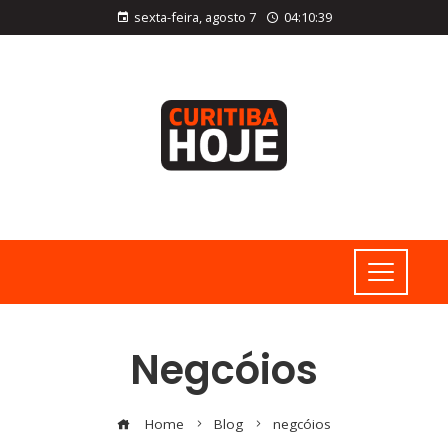
sexta-feira, agosto 7
04:10:40
Negcóios
Home
Blog
negcóios