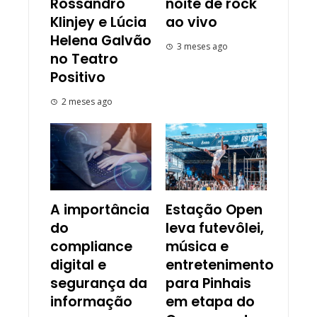
Rossandro
noite de rock
Klinjey e Lúcia
ao vivo
Helena Galvão
3 meses ago
no Teatro
Positivo
2 meses ago
A importância
Estação Open
do
leva futevôlei,
compliance
música e
digital e
entretenimento
segurança da
para Pinhais
informação
em etapa do