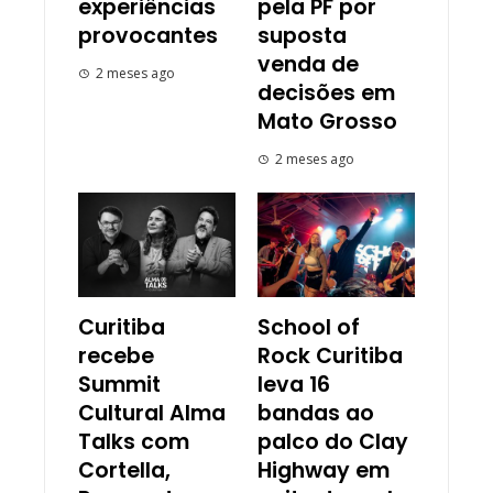
experiências
pela PF por
provocantes
suposta
venda de
2 meses ago
decisões em
Mato Grosso
2 meses ago
Curitiba
School of
recebe
Rock Curitiba
Summit
leva 16
Cultural Alma
bandas ao
Talks com
palco do Clay
Cortella,
Highway em