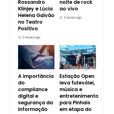
Rossandro
noite de rock
Klinjey e Lúcia
ao vivo
Helena Galvão
3 meses ago
no Teatro
Positivo
2 meses ago
A importância
Estação Open
do
leva futevôlei,
compliance
música e
digital e
entretenimento
segurança da
para Pinhais
informação
em etapa do