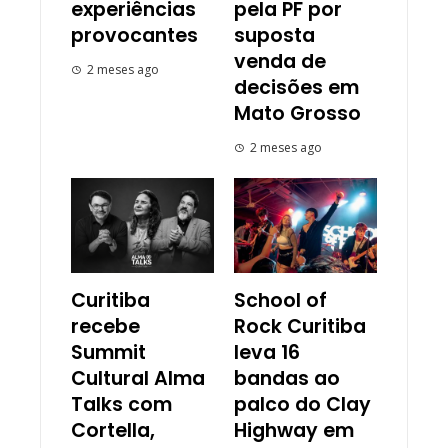
experiências
pela PF por
provocantes
suposta
venda de
2 meses ago
decisões em
Mato Grosso
2 meses ago
Curitiba
School of
recebe
Rock Curitiba
Summit
leva 16
Cultural Alma
bandas ao
Talks com
palco do Clay
Cortella,
Highway em