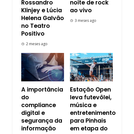
Rossandro
noite de rock
Klinjey e Lúcia
ao vivo
Helena Galvão
3 meses ago
no Teatro
Positivo
2 meses ago
A importância
Estação Open
do
leva futevôlei,
compliance
música e
digital e
entretenimento
segurança da
para Pinhais
informação
em etapa do