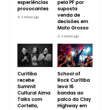
experiências
pela PF por
provocantes
suposta
venda de
2 meses ago
decisões em
Mato Grosso
2 meses ago
Curitiba
School of
recebe
Rock Curitiba
Summit
leva 16
Cultural Alma
bandas ao
Talks com
palco do Clay
Cortella,
Highway em